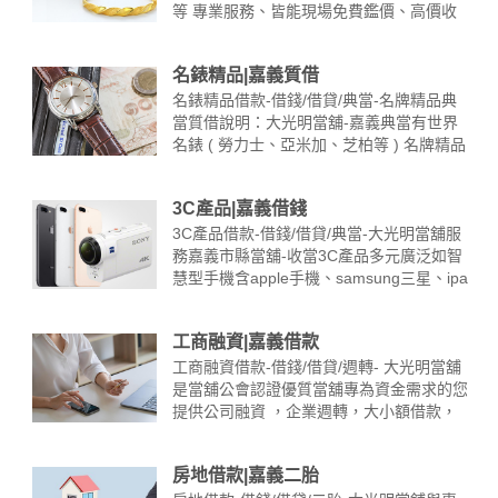
等 專業服務、皆能現場免費鑑價、高價收
當。高額度借您，讓您方便現金週轉度過難
關。 備妥文件： 1.持有人身分證及典當物
名錶精品|嘉義質借
品 2.附產品保證卡或鑑定書佳 ※1.典當
物品價值決定借款金額 ※2.若典當物品附
名錶精品借款-借錢/借貸/典當-名牌精品典
件完整 ……
當質借說明：大光明當舖-嘉義典當有世界
名錶 ( 勞力士、亞米加、芝柏等 ) 名牌精品
包(LV、GUCCI、CHANEL、PRADA..)皆可
質借，現場免費專業評鑑估價。各類物品質
3C產品|嘉義借錢
押借款，超低利率，額度高、撥款快專業鑑
定完畢，立即撥款，解決週轉資金的煩
3C產品借款-借錢/借貸/典當-大光明當舖服
惱 備妥文件：1.持有人身分證及典當物品
務嘉義市縣當舖-收當3C產品多元廣泛如智
2.附產品保 ……
慧型手機含apple手機、samsung三星、ipa
d平板、筆記型電腦、單眼數位相機、電玩
主機…等3c借款估價高，手續簡便，立即放
工商融資|嘉義借款
款，是您急需現金週轉好處所。 備妥文
件： 1.持有人身分證及典當物品2.附產品保
工商融資借款-借錢/借貸/週轉- 大光明當舖
證卡或鑑定書佳&n ……
是當舖公會認證優質當舖專為資金需求的您
提供公司融資 ，企業週轉，大小額借款，
皆可辦理。 利息優惠，不限金額，手續簡
便，迅速撥款。熱門服務：嘉義借錢週轉,
房地借款|嘉義二胎
嘉義工商融資,嘉義大額借款,嘉義小額週轉,