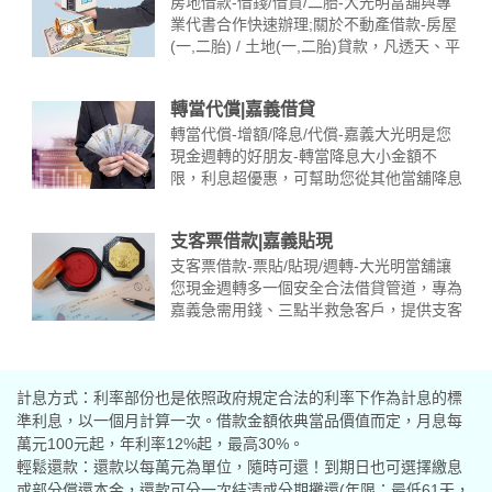
嘉義融資借款大小額資金需求~歡迎來電05-
房地借款-借錢/借貸/二胎-大光明當舖與專
283-6222實體店面：嘉義市博愛 ……
業代書合作快速辦理;關於不動產借款-房屋
(一,二胎) / 土地(一,二胎)貸款，凡透天、平
房、畸零地、建地、農地、山坡地..等屋齡
不限、坪數不限，信用瑕疵皆可協助貸款。
轉當代償|嘉義借貸
提供高額低利借款服務，讓您可充分靈活運
用資金。應備文件： 1.印鑑證明及房屋所有
轉當代償-增額/降息/代償-嘉義大光明是您
人的身分證（雙證件） 2.持房屋（土地）所
現金週轉的好朋友-轉當降息大小金額不
有權狀正本 ……
限，利息超優惠，可幫助您從其他當舖降息
助還，整合債務，可代償高利，提高額度，
即時紓困。※找對嘉義當舖-大光明可替您
支客票借款|嘉義貼現
輕鬆節省利息，同時替您增加週轉金，以備
不時之需。 熱門服務： 嘉義當鋪代償,嘉義
支客票借款-票貼/貼現/週轉-大光明當舖讓
當舖轉當,嘉義代償高利,嘉義當舖增貸,嘉義
您現金週轉多一個安全合法借貸管道，專為
轉當降息 大小額資金需求~歡迎來電 ……
嘉義急需用錢、三點半救急客戶，提供支客
票貼現服務。凡個人票、客票、公司票皆可
辦理支票借款，長短期週轉皆適用，額度不
限、最低利息給資金週轉困難的朋友有一個
計息方式：利率部份也是依照政府規定合法的利率下作為計息的標
合法借錢管道，在緊要關頭能快速解決錢的
問題。 熱門服務： 嘉義 ……
準利息，以一個月計算一次。借款金額依典當品價值而定，月息每
萬元100元起，年利率12%起，最高30%。
輕鬆還款：還款以每萬元為單位，隨時可還！到期日也可選擇繳息
或部分償還本金，還款可分一次結清或分期攤還(年限；最低61天，