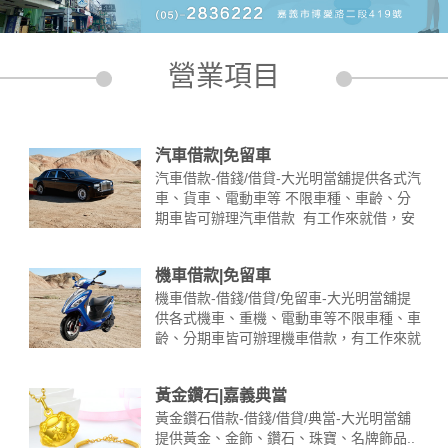
營業項目
汽車借款|免留車
汽車借款-借錢/借貸-大光明當舖提供各式汽
車、貨車、電動車等 不限車種、車齡、分
期車皆可辦理汽車借款 有工作來就借，安
全保密-審核快速-低息還款 備妥文
件： 一般車種：1.借款人之身分證正本(雙
機車借款|免留車
證件)及行照正本。 公司車種：1.(公司車)
公司負責人之身分證正本(雙證件) ……
機車借款-借錢/借貸/免留車-大光明當舖提
供各式機車、重機、電動車等不限車種、車
齡、分期車皆可辦理機車借款，有工作來就
借，安全保密-審核快速-低息還款 -備妥文
件：一般車種：1.借款人之身分證正本(雙
黃金鑽石|嘉義典當
證件)及行照正本。公司車種：1.(公司車)公
司負 ……
黃金鑽石借款-借錢/借貸/典當-大光明當舖
提供黃金、金飾、鑽石、珠寶、名牌飾品..