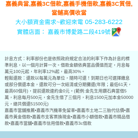
嘉義典當,嘉義3C借款,嘉義手機借款,嘉義3C質借,
當舖高價收當
05-283-6222
大小額資金需求~歡迎來電
實體店面： 嘉義市博愛路二段419號
計息方式：利率部份也是依照政府規定合法的利率下作為計息的標
準利息，以一個月計算一次。借款金額依典當品價值而定，月息每
萬元100元起，年利率12%起，最高30%。
輕鬆還款：還款以每萬元為單位，隨時可還！到期日也可選擇繳息
或部分償還本金，還款可分一次結清或分期攤還(年限；最低61天，
最高60個月)，提前還款違約金0元。(範例:金先生用鑽石典當借5
萬，利息每月500元，金先生借了三個月，利息1500元加本金50000
元，總共償還51500元)
嘉義市當舖推薦•嘉義市汽機車免留車•嘉義市土地二三胎代估價•嘉
義市黃金借款•嘉義市支客票換現金•嘉義市小額借款•嘉義市精品借
款•嘉義市當舖•嘉義市信用借款•嘉義市3c借款